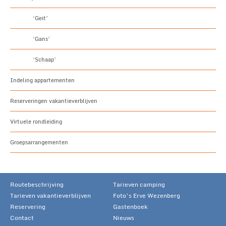
‘Geit’
‘Gans’
‘Schaap’
Indeling appartementen
Reserveringen vakantieverblijven
Virtuele rondleiding
Groepsarrangementen
Routebeschrijving
Tarieven camping
Tarieven vakantieverblijven
Foto’s Erve Wezenberg
Reservering
Gastenboek
Contact
Nieuws