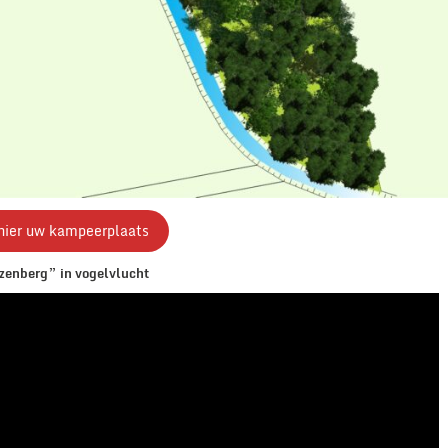
hier uw kampeerplaats
enberg” in vogelvlucht