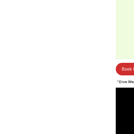
Boek 
“Erve Wez