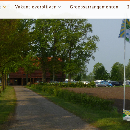
g
Vakantieverblijven
Groepsarrangementen
I