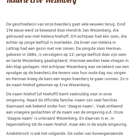
De geschiedenis van onze boerderij gaat vele eeuwen terug. Eind
19e eeuw werd ze bewoond door Hendrik Jan Wezenberg, die
getrouwd was met Helena Niehoff. Dit echtpaar had één zoon, die
echter op jonge leeftijd is overleden. De broer van Helena in
Lattrop had een gezin met vier zonen. De jongste zoon Herman,
geboren in 1886, is vervolgens op 12-jarige leeftijd door zijn oom
en tante Wezenberg geadopteerd. Hiermee werden twee vliegen in
één klap geslagen. Het echtpaar Wezenberg was verzekerd van een
opvolger op de boerderij die tevens voor hun oude dag zou zorgen
en Herman kreeg de kans een eigen boerderij te gaan runnen. Zo is
de naam Niehof gekomen op Erve Wezenberg.
De naam Niehof (of Niehoff) komt veelvuldig voor in onze
omgeving. Naast de officiële familie-naam zijn veel families
daarnaast ook bekend onder hun ‘daagse naam’. Vaak ontleend
aan vroegere geslachten of de naam van de omgeving e.d. Onze
‘daagse naam’ is uiteraard Wezenberg. En daarvan is er, in
tegenstelling tot de naam Niehof, maar één in de wijde omgeving.
Anekdotisch is ook het volgende. De vader van bovengenoemde